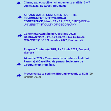
Climat, eau et société : changements et défis, 3 – 7
Juillet 2023, Bucarest, Roumanie
AIR AND WATER COMPONENTS OF THE
ENVIRONMENT INTERNATIONAL
CONFERENCE,
March 17 – 19 , 2023,
BABEŞ-BOLYAI
UNIVERSITY, FACULTY OF GEOGRAPHY
Conferința Facultății de Geografie 2022:
GEOGRAPHICAL PERSPECTIVES ON GLOBAL
CHANGES
(18-19 November 2022, Bucharest)
Program Conferința SGR, 2 - 5 iunie 2022, Focșani,
Vrancea
24 martie 2022 - Ceremonia de acordare a Înaltului
Patronaj al Casei Regale pentru Societatea de
Geografie din România.
Proces verbal al ședinței Biroului executiv al SGR
(
29
ianuarie 2022)