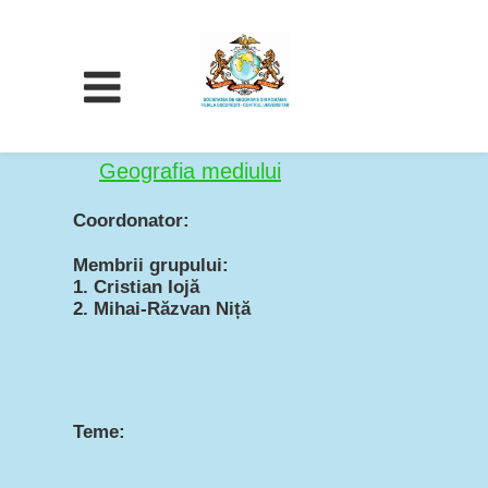
Geografia mediului
Coordonator:
Membrii grupului:
1. Cristian Iojă
2. Mihai-Răzvan Niță
Teme: