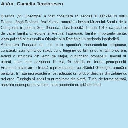
Autor
: Camelia Teodorescu
Biserica „Sf. Gheorghe” a fost construită în secolul al XIX-lea în satul
Poiana, lângă Rovinari. Astăzi este mutată în incinta Muzeului Satului de la
Curtișoara, în județul Gorj. Biserica a fost folosită din anul 1919, ca paraclis
de către familia Gheorghe şi Arethia Tătărescu, familie importantă pentru
viața politică și culturală a Olteniei și a României în perioada interbelică.
Arhitectura lăcaşului de cult este specifică monumentelor religioase,
construită sub formă de navă, cu o lungime de 9m şi cu o lățime de 6m,
având o structură din lemn de stejar, cuprinzând pronaosul, naosul și
altarul, care este poziționat în est, în absida de forma pentagonală.
Frontonul navei are o frescă reprezentându-l pe Sfântul Gheorghe omorând
balaurul. În faţa pronaosului a fost adăugat un pridvor deschis din zidărie cu
trei arce. Fundaţia şi soclul sunt realizate din piatră. Turla, de forma pătrată,
aşezată deasupra pridvorului, este acoperită cu şiţă din brad.